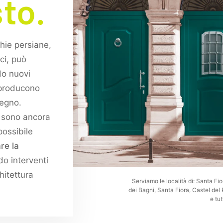
to.
hie persiane,
ici, può
do nuovi
iproducono
legno.
i sono ancora
possibile
are la
do interventi
chitettura
Serviamo le località di: Santa F
dei Bagni, Santa Fiora, Castel de
e tu