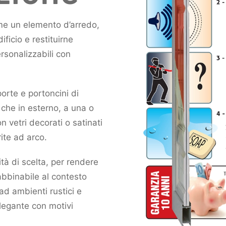
ome un elemento d’arredo,
ificio e restituirne
sonalizzabili con
porte e portoncini di
o che in esterno, a una o
n vetri decorati o satinati
rite ad arco.
ità di scelta, per rendere
abbinabile al contesto
 ad ambienti rustici e
elegante con motivi