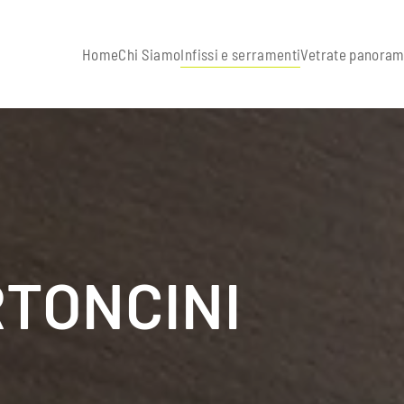
Home
Chi Siamo
Infissi e serramenti
Vetrate panoram
RTONCINI