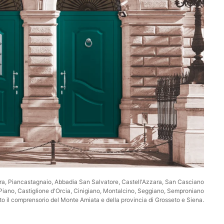
iora, Piancastagnaio, Abbadia San Salvatore, Castell'Azzara, San Casciano
l Piano, Castiglione d'Orcia, Cinigiano, Montalcino, Seggiano, Semproniano
tto il comprensorio del Monte Amiata e della provincia di Grosseto e Siena.