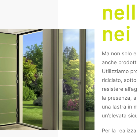
nel
nei 
Ma non solo es
anche prodotti
Utilizziamo pro
riciclato, sott
resistere all’
la presenza, al
una lastra in 
un’elevata sic
Per la realizz