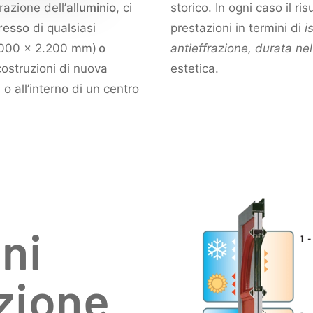
razione dell’
alluminio
, ci
storico. In ogni caso il r
gresso
di qualsiasi
prestazioni in termini di
i
1.000 x 2.200 mm)
o
antieffrazione, durata ne
costruzioni di nuova
estetica.
 o all’interno di un centro
ni
zione