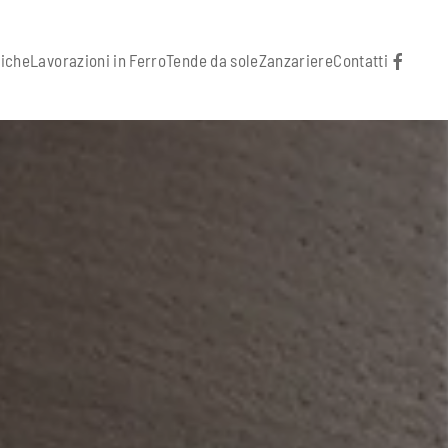
iche
Lavorazioni in Ferro
Tende da sole
Zanzariere
Contatti