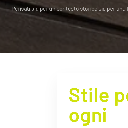
Pensati sia per un contesto storico sia per un
Stile p
ogni